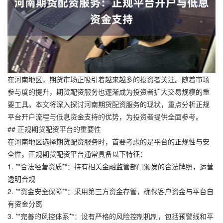
在河南地区，期货市场正吸引着越来越多的投资者关注。随着市场
参与度的提升，期货配资服务也逐渐成为投资者扩大交易规模的重
要工具。本文将深入探讨河南期货配资服务的现状，重点分析正规
平台开户流程与低息资金支持的优势，为投资者提供全面参考。
## 正规期货配资平台的重要性
在河南地区选择期货配资服务时，首要考虑的是平台的正规性与安
全性。正规期货配资平台通常具备以下特征：
1. **合法经营资质**：持有相关金融监管部门颁发的合法牌照，运营
透明合规
2. **资金安全保障**：采用第三方资金存管，确保客户资金与平台自
有资金分离
3. **完善的风控体系**：设有严格的风险控制机制，包括预警线和平