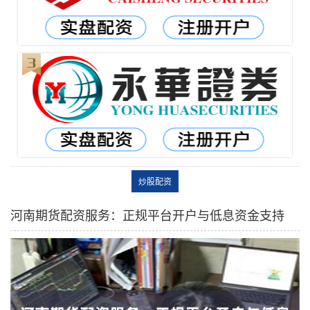
炒股配资
河南期货配资服务：正规平台开户与低息资金支持