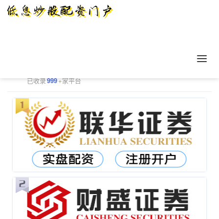
正规配资平台排行
更多
已收录
999
+家平台