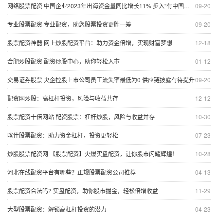
网络股票配资 中国企业2023年出海资金量同比增长11% 步入“有中国根基的全球企业”的重资产模式
09-20
专业股票配资 专业配资，助您股票投资更胜一筹
09-20
股票配资神器 网上炒股配资平台：助力资金倍增，实现财富梦想
12-18
合肥炒股配资 配资炒股中心，助你轻松入市
01-12
交易证券股票 央企控股上市公司员工流失率最低为0 供应链披露有待提升
09-20
配资网炒股：高杠杆投资，风险与收益共存
12-12
股票配资十倍网站 配资股票：杠杆炒股，风险与收益并存
10-30
喀什股票配资：助力资金杠杆，投资更轻松
07-23
炒股股票配资网 【股票配资】火爆实盘配资，让你股市闪耀辉煌！
10-28
河北在线配资平台有哪些？正规股票配资公司推荐
04-13
股票配资合法吗? 实盘配资，助你股市掘金，轻松倍增收益
11-29
大型股票配资：解锁高杠杆投资的潜力
04-23