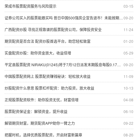
荣成市股票配资服务与风险提示
03-15
证券公司买入的股票能跟买吗 昔日中国500强房企宣告退市！未能按期支付债务累计逾百亿元
09-20
广西配资炒股 寻找正规靠谱的股票配资公司，保障投资安全
11-24
期货配资是否合法 配资炒股首选平台，助您轻松致富
01-20
实盘配资炒股：助你资金放大，收益倍增
05-29
平定县股票配资 NIRAKU(01245)将于7月12日派发末期股息每股0.17日元
09-20
中国股票配资网上 股票配资赚钱秘诀：轻松放大收益
11-09
炒股配资什么意思 股票杠杆配资：助力投资，放大收益
10-13
正规股票配资软件：助你投资无忧，财富倍增
04-08
股票配资保证金：解锁资金，提升收益
06-10
解锁期货财富，期货配资APP助你一臂之力
09-22
把握时机，选择优质股票配资，开启财富新篇章
08-20