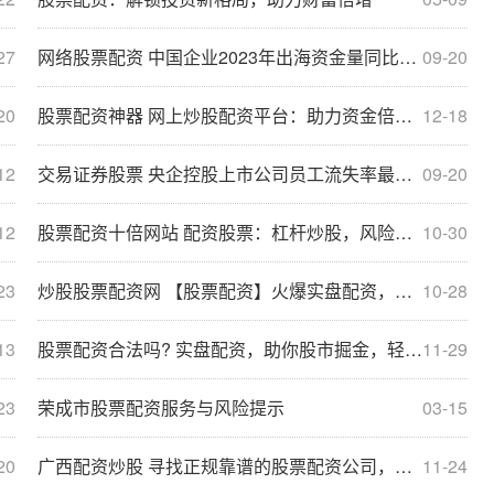
27
网络股票配资 中国企业2023年出海资金量同比增长11% 步入“有中国根基的全球企业”的重资产模式
09-20
20
股票配资神器 网上炒股配资平台：助力资金倍增，实现财富梦想
12-18
12
交易证券股票 央企控股上市公司员工流失率最低为0 供应链披露有待提升
09-20
12
股票配资十倍网站 配资股票：杠杆炒股，风险与收益并存
10-30
23
炒股股票配资网 【股票配资】火爆实盘配资，让你股市闪耀辉煌！
10-28
13
股票配资合法吗? 实盘配资，助你股市掘金，轻松倍增收益
11-29
23
荣成市股票配资服务与风险提示
03-15
20
广西配资炒股 寻找正规靠谱的股票配资公司，保障投资安全
11-24