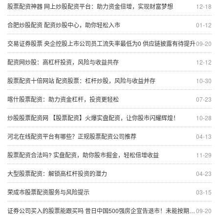
股票配资神器 网上炒股配资平台：助力资金倍增，实现财富梦想
12-18
合肥炒股配资 配资炒股中心，助你轻松入市
01-12
交易证券股票 央企控股上市公司员工流失率最低为0 供应链披露有待提升
09-20
配资网炒股：高杠杆投资，风险与收益共存
12-12
股票配资十倍网站 配资股票：杠杆炒股，风险与收益并存
10-30
喀什股票配资：助力资金杠杆，投资更轻松
07-23
炒股股票配资网 【股票配资】火爆实盘配资，让你股市闪耀辉煌！
10-28
河北在线配资平台有哪些？正规股票配资公司推荐
04-13
股票配资合法吗? 实盘配资，助你股市掘金，轻松倍增收益
11-29
大型股票配资：解锁高杠杆投资的潜力
04-23
荣成市股票配资服务与风险提示
03-15
证券公司买入的股票能跟买吗 昔日中国500强房企宣告退市！未能按期支付债务累计逾百亿元
09-20