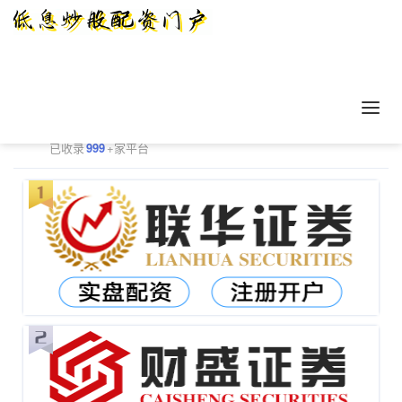
正规配资平台排行
更多
已收录
999
+家平台