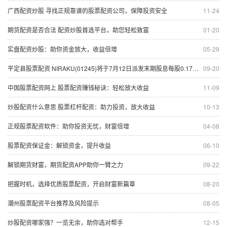
广西配资炒股 寻找正规靠谱的股票配资公司，保障投资安全
11-24
期货配资是否合法 配资炒股首选平台，助您轻松致富
01-20
实盘配资炒股：助你资金放大，收益倍增
05-29
平定县股票配资 NIRAKU(01245)将于7月12日派发末期股息每股0.17日元
09-20
中国股票配资网上 股票配资赚钱秘诀：轻松放大收益
11-09
炒股配资什么意思 股票杠杆配资：助力投资，放大收益
10-13
正规股票配资软件：助你投资无忧，财富倍增
04-08
股票配资保证金：解锁资金，提升收益
06-10
解锁期货财富，期货配资APP助你一臂之力
09-22
把握时机，选择优质股票配资，开启财富新篇章
08-20
潮州股票配资平台推荐及风险提示
08-05
炒股配资哪家强？一览无余，助你选对帮手
12-15