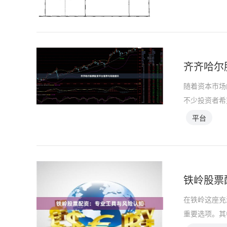
齐齐哈尔
随着资本市场
不少投资者希
平台
铁岭股票
在铁岭这座充
重要选项。其