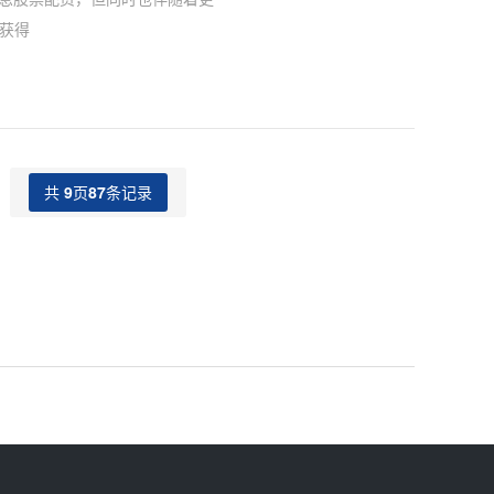
们获得
共
9
页
87
条记录