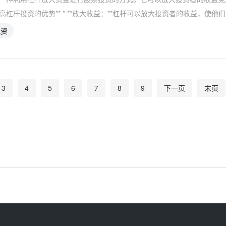
*高杠杆投资的优势** * **放大收益：**杠杆可以放大投资者的收益，使他
配资
3
4
5
6
7
8
9
下一页
末页