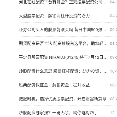
河北在线配资平台有哪些？正规股票配资公司推荐
04-
大型股票配资：解锁高杠杆投资的潜力
04-
证券公司买入的股票能跟买吗 昔日中国500强房企宣告退市！未能按期支付债务累计逾百亿元
09-
期货配资是否合法 配资炒股首选平台，助您轻松致富
01-
平定县股票配资 NIRAKU(01245)将于7月12日派发末期股息每股0.17日元
09-
炒股配资什么意思 股票杠杆配资：助力投资，放大收益
10-
股票配资保证金：解锁资金，提升收益
06-
把握时机，选择优质股票配资，开启财富新篇章
08-
炒股配资哪家强？一览无余，助你选对帮手
12-