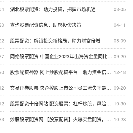
04
湖北股票配资：助力投资，把握市场机遇
03-05
20
查询股票配资信息，助您投资决策
04-11
22
股票配资：解锁投资新格局，助力财富倍增
05-09
27
网络股票配资 中国企业2023年出海资金量同比增长11% 步入“有中国根基的全球企业”的重资产模式
09-20
20
股票配资神器 网上炒股配资平台：助力资金倍增，实现财富梦想
12-18
12
交易证券股票 央企控股上市公司员工流失率最低为0 供应链披露有待提升
09-20
12
股票配资十倍网站 配资股票：杠杆炒股，风险与收益并存
10-30
23
炒股股票配资网 【股票配资】火爆实盘配资，让你股市闪耀辉煌！
10-28