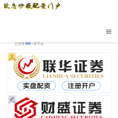
正规配资平台排行
更多
已收录
999
+家平台