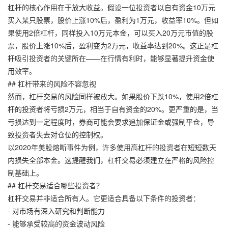
杠杆的核心作用在于放大收益。假设一位投资者以自有资金10万元
买入某只股票，股价上涨10%后，盈利为1万元，收益率10%。但如
果使用2倍杠杆，同样投入10万元本金，可以买入20万元市值的股
票，股价上涨10%后，盈利变为2万元，收益率达到20%。这正是杠
杆吸引投资者的关键所在——在行情有利时，能够显著提升资金使
用效率。
## 杠杆带来的风险不容忽视
然而，杠杆交易的风险同样被放大。如果股价下跌10%，使用2倍杠
杆的投资者将亏损2万元，相当于自有资金的20%。更严重的是，当
亏损达到一定程度时，券商可能会要求追加保证金或强制平仓，导
致投资者失去对仓位的控制权。
以2020年美股熔断事件为例，许多使用高杠杆的投资者在短短数天
内损失全部本金。这提醒我们，杠杆交易必须建立在严格的风险控
制基础上。
## 杠杆交易适合哪些投资者？
杠杆交易并非适合所有人。它更适合具备以下条件的投资者：
- 对市场有深入研究和判断能力
- 能够承受较高的资金波动风险