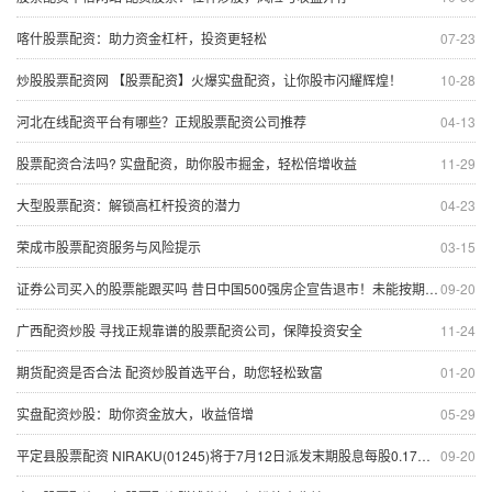
喀什股票配资：助力资金杠杆，投资更轻松
07-23
炒股股票配资网 【股票配资】火爆实盘配资，让你股市闪耀辉煌！
10-28
河北在线配资平台有哪些？正规股票配资公司推荐
04-13
股票配资合法吗? 实盘配资，助你股市掘金，轻松倍增收益
11-29
大型股票配资：解锁高杠杆投资的潜力
04-23
荣成市股票配资服务与风险提示
03-15
证券公司买入的股票能跟买吗 昔日中国500强房企宣告退市！未能按期支付债务累计逾百亿元
09-20
广西配资炒股 寻找正规靠谱的股票配资公司，保障投资安全
11-24
期货配资是否合法 配资炒股首选平台，助您轻松致富
01-20
实盘配资炒股：助你资金放大，收益倍增
05-29
平定县股票配资 NIRAKU(01245)将于7月12日派发末期股息每股0.17日元
09-20