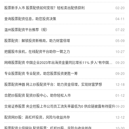
股票新手入市 股票配债如何变现？轻松卖出配债获利
02-20
查询股票配资信息，助您投资决策
04-11
温州股票配资平台推荐（规）
07-22
股票配资：解锁投资新格局，助力财富倍增
05-09
把握股市良机，在线配资平台助你一臂之力
10-27
网络股票配资 中国企业2023年出海资金量同比增长11% 步入“有中国根基的全球企业”的重资产模式
09-20
专业股票配资 专业配资，助您股票投资更胜一筹
09-20
股票配资神器 网上炒股配资平台：助力资金倍增，实现财富梦想
12-18
合肥炒股配资 配资炒股中心，助你轻松入市
01-12
交易证券股票 央企控股上市公司员工流失率最低为0 供应链披露有待提升
09-20
配资网炒股：高杠杆投资，风险与收益共存
12-12
股票配资十倍网站 配资股票：杠杆炒股，风险与收益并存
10-30