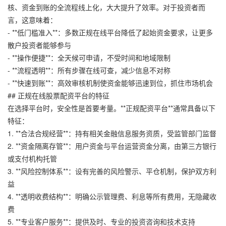
核、资金到账的全流程线上化，大大提升了效率。对于投资者而
言，这意味着：
- **低门槛准入**：多数正规在线平台降低了起始资金要求，让更多
散户投资者能够参与
- **操作便捷**：全天候可申请，不受时间和地域限制
- **流程透明**：所有步骤在线可查，减少信息不对称
- **快速到账**：高效审核机制使资金能够迅速到位，抓住市场机会
## 正规在线股票配资平台的特征
在选择平台时，安全性是首要考量。**正规配资平台**通常具备以下
特征：
1. **合法合规经营**：持有相关金融信息服务资质，受监管部门监督
2. **资金隔离存管**：用户资金与平台运营资金分离，由第三方银行
或支付机构托管
3. **风险控制体系**：设有完善的风险警示、平仓机制，保护双方利
益
4. **透明收费结构**：明确公示管理费、利息等所有费用，无隐藏收
费
5. **专业客户服务**：提供及时、专业的投资咨询和技术支持