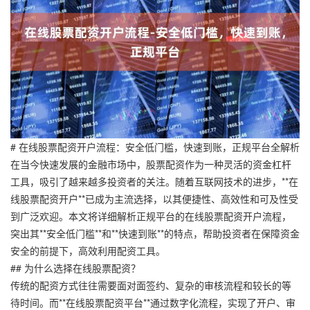
# 在线股票配资开户流程：安全低门槛，快速到账，正规平台全解析
在当今快速发展的金融市场中，股票配资作为一种灵活的资金杠杆
工具，吸引了越来越多投资者的关注。随着互联网技术的进步，**在
线股票配资开户**已成为主流选择，以其便捷性、高效性和可及性受
到广泛欢迎。本文将详细解析正规平台的在线股票配资开户流程，
突出其**安全低门槛**和**快速到账**的特点，帮助投资者在保障资金
安全的前提下，高效利用配资工具。
## 为什么选择在线股票配资？
传统的配资方式往往需要面对面签约、复杂的审核流程和较长的等
待时间。而**在线股票配资平台**通过数字化流程，实现了开户、审