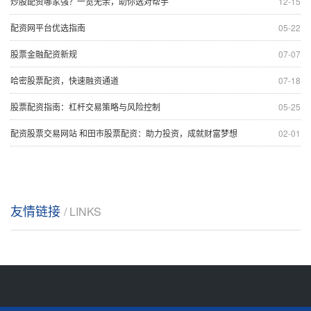
炒股配资哪家强？一览无余，助你选对帮手
12-15
配资网平台优选指南
05-22
股票金融配资新规
07-07
哈密股票配资，快速融资通道
07-18
股票配资指南：杠杆交易策略与风险控制
05-25
配资股票交易网站 和田市股票配资：助力投资，成就财富梦想
02-01
友情链接
/ LINKS