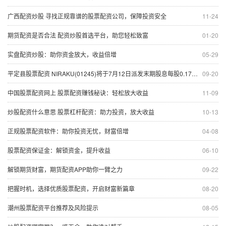
广西配资炒股 寻找正规靠谱的股票配资公司，保障投资安全
11-24
期货配资是否合法 配资炒股首选平台，助您轻松致富
01-20
实盘配资炒股：助你资金放大，收益倍增
05-29
平定县股票配资 NIRAKU(01245)将于7月12日派发末期股息每股0.17日元
09-20
中国股票配资网上 股票配资赚钱秘诀：轻松放大收益
11-09
炒股配资什么意思 股票杠杆配资：助力投资，放大收益
10-13
正规股票配资软件：助你投资无忧，财富倍增
04-08
股票配资保证金：解锁资金，提升收益
06-10
解锁期货财富，期货配资APP助你一臂之力
09-22
把握时机，选择优质股票配资，开启财富新篇章
08-20
潮州股票配资平台推荐及风险提示
08-05