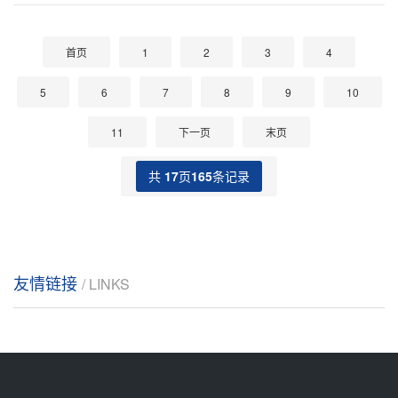
首页
1
2
3
4
5
6
7
8
9
10
11
下一页
末页
共
17
页
165
条记录
友情链接
/ LINKS