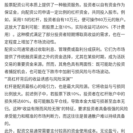
股票配资公司本质上提供了一种融资服务。投资者以自有资金作为
保证金，向配资公司申请一定比例的杠杆资金，共同投入股市。例
如，采用1:5的杠杆，投资者自有10万元，便可操作60万元的账户。
这放大了盈利可能：若股票上涨10%，实际收益可达60%（不计费
用）。这种模式满足了部分投资者短期博取高收益的需求，也在一
定程度上增加了市场流动性。
配资公司通常通过收取利息、管理费或盈利分成获利。它们为市场
提供了传统融资渠道之外的资金选择，尤其在某些时期，成为活跃
交易的重要资金来源。然而，其角色具有两面性：既可能助力投资
者捕捉机会，也可能在下跌市中加剧亏损风险与市场波动。
**高杠杆背后的收益诱惑与风险深渊**
杠杆是配资最核心的吸引力，也是最大风险源。它将收益与亏损同
比例放大。前述例子中，若股票下跌10%，投资者在杠杆账户中的
损失将达60%，极可能触及平仓线，导致本金大幅亏损甚至血本无
归。这种“收益有限而风险无限”的特征，要求投资者具备极强的风险
承受能力和精准的市场判断力，而这往往是普通散户难以持续具备
的。
此外，配资交易通常需要支付较高的资金使用成本。无论盈亏，利