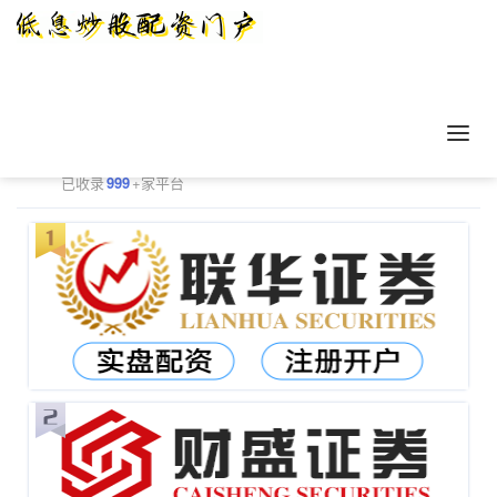
正规配资平台排行
更多
已收录
999
+家平台