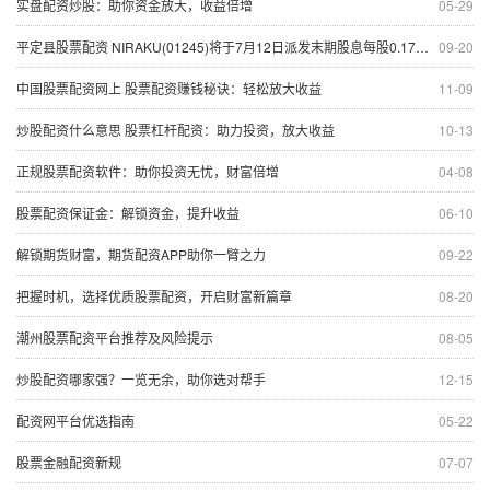
实盘配资炒股：助你资金放大，收益倍增
05-29
平定县股票配资 NIRAKU(01245)将于7月12日派发末期股息每股0.17日元
09-20
中国股票配资网上 股票配资赚钱秘诀：轻松放大收益
11-09
炒股配资什么意思 股票杠杆配资：助力投资，放大收益
10-13
正规股票配资软件：助你投资无忧，财富倍增
04-08
股票配资保证金：解锁资金，提升收益
06-10
解锁期货财富，期货配资APP助你一臂之力
09-22
把握时机，选择优质股票配资，开启财富新篇章
08-20
潮州股票配资平台推荐及风险提示
08-05
炒股配资哪家强？一览无余，助你选对帮手
12-15
配资网平台优选指南
05-22
股票金融配资新规
07-07