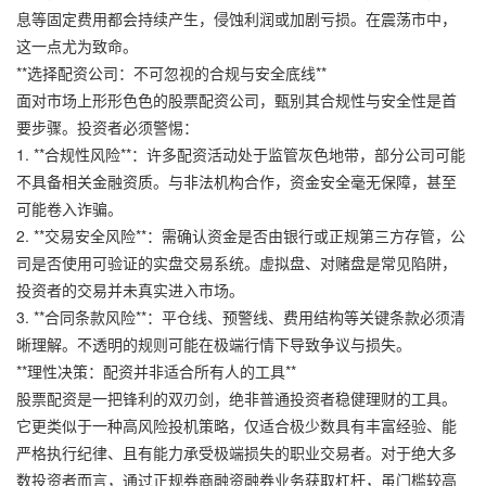
息等固定费用都会持续产生，侵蚀利润或加剧亏损。在震荡市中，
这一点尤为致命。
**选择配资公司：不可忽视的合规与安全底线**
面对市场上形形色色的股票配资公司，甄别其合规性与安全性是首
要步骤。投资者必须警惕：
1. **合规性风险**：许多配资活动处于监管灰色地带，部分公司可能
不具备相关金融资质。与非法机构合作，资金安全毫无保障，甚至
可能卷入诈骗。
2. **交易安全风险**：需确认资金是否由银行或正规第三方存管，公
司是否使用可验证的实盘交易系统。虚拟盘、对赌盘是常见陷阱，
投资者的交易并未真实进入市场。
3. **合同条款风险**：平仓线、预警线、费用结构等关键条款必须清
晰理解。不透明的规则可能在极端行情下导致争议与损失。
**理性决策：配资并非适合所有人的工具**
股票配资是一把锋利的双刃剑，绝非普通投资者稳健理财的工具。
它更类似于一种高风险投机策略，仅适合极少数具有丰富经验、能
严格执行纪律、且有能力承受极端损失的职业交易者。对于绝大多
数投资者而言，通过正规券商融资融券业务获取杠杆，虽门槛较高