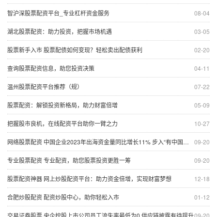
智沪深股票配资平台_专业杠杆资金服务
08-04
湖北股票配资：助力投资，把握市场机遇
03-05
股票新手入市 股票配债如何变现？轻松卖出配债获利
02-20
查询股票配资信息，助您投资决策
04-11
温州股票配资平台推荐（规）
07-22
股票配资：解锁投资新格局，助力财富倍增
05-09
把握股市良机，在线配资平台助你一臂之力
10-27
网络股票配资 中国企业2023年出海资金量同比增长11% 步入“有中国根基的全球企业”的重资产模式
09-20
专业股票配资 专业配资，助您股票投资更胜一筹
09-20
股票配资神器 网上炒股配资平台：助力资金倍增，实现财富梦想
12-18
合肥炒股配资 配资炒股中心，助你轻松入市
01-12
交易证券股票 央企控股上市公司员工流失率最低为0 供应链披露有待提升
09-20