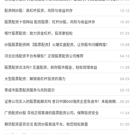
配资网炒股：高杠杆投资，风险与收益共存
12-12
股票配资十倍网站 配资股票：杠杆炒股，风险与收益并存
10-30
喀什股票配资：助力资金杠杆，投资更轻松
07-23
炒股股票配资网 【股票配资】火爆实盘配资，让你股市闪耀辉煌！
10-28
河北在线配资平台有哪些？正规股票配资公司推荐
04-13
股票配资合法吗? 实盘配资，助你股市掘金，轻松倍增收益
11-29
大型股票配资：解锁高杠杆投资的潜力
04-23
荣成市股票配资服务与风险提示
03-15
证券公司买入的股票能跟买吗 昔日中国500强房企宣告退市！未能按期支付债务累计逾百亿元
09-20
广西配资炒股 寻找正规靠谱的股票配资公司，保障投资安全
11-24
期货配资是否合法 配资炒股首选平台，助您轻松致富
01-20