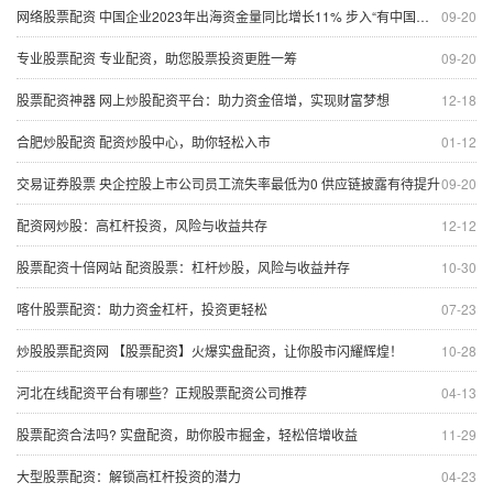
网络股票配资 中国企业2023年出海资金量同比增长11% 步入“有中国根基的全球企业”的重资产模式
09-20
专业股票配资 专业配资，助您股票投资更胜一筹
09-20
股票配资神器 网上炒股配资平台：助力资金倍增，实现财富梦想
12-18
合肥炒股配资 配资炒股中心，助你轻松入市
01-12
交易证券股票 央企控股上市公司员工流失率最低为0 供应链披露有待提升
09-20
配资网炒股：高杠杆投资，风险与收益共存
12-12
股票配资十倍网站 配资股票：杠杆炒股，风险与收益并存
10-30
喀什股票配资：助力资金杠杆，投资更轻松
07-23
炒股股票配资网 【股票配资】火爆实盘配资，让你股市闪耀辉煌！
10-28
河北在线配资平台有哪些？正规股票配资公司推荐
04-13
股票配资合法吗? 实盘配资，助你股市掘金，轻松倍增收益
11-29
大型股票配资：解锁高杠杆投资的潜力
04-23