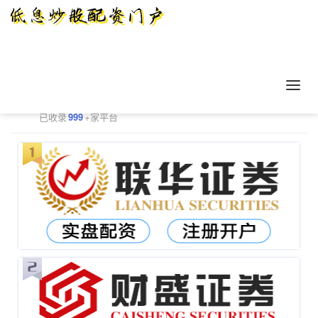
正规配资平台排行
更多
已收录
999
+家平台