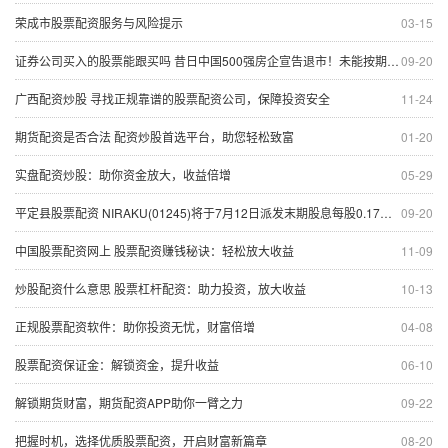
荣成市股票配资服务与风险提示
03-15
证券公司买入的股票能跟买吗 昔日中国500强房企宣告退市！未能按期支付债务累计逾百亿元
09-20
广西配资炒股 寻找正规靠谱的股票配资公司，保障投资安全
11-24
期货配资是否合法 配资炒股首选平台，助您轻松致富
01-20
实盘配资炒股：助你资金放大，收益倍增
05-29
平定县股票配资 NIRAKU(01245)将于7月12日派发末期股息每股0.17日元
09-20
中国股票配资网上 股票配资赚钱秘诀：轻松放大收益
11-09
炒股配资什么意思 股票杠杆配资：助力投资，放大收益
10-13
正规股票配资软件：助你投资无忧，财富倍增
04-08
股票配资保证金：解锁资金，提升收益
06-10
解锁期货财富，期货配资APP助你一臂之力
09-22
把握时机，选择优质股票配资，开启财富新篇章
08-20