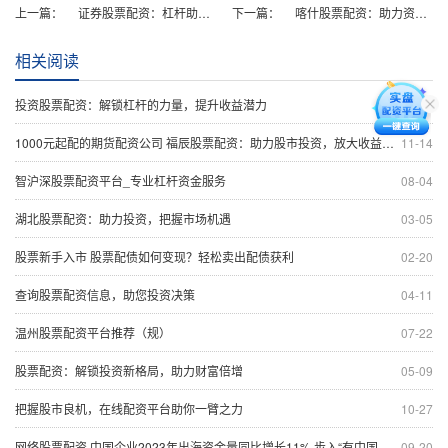
上一篇：
证券股票配资：杠杆助力，投资增值
下一篇：
喀什股票配资：助力资金杠杆，投资更轻松
相关阅读
投资股票配资：解锁杠杆的力量，提升收益潜力
09-24
1000元起配的期货配资公司 福辰股票配资：助力股市投资，放大收益空间
11-14
智沪深股票配资平台_专业杠杆资金服务
08-04
湖北股票配资：助力投资，把握市场机遇
03-05
股票新手入市 股票配债如何变现？轻松卖出配债获利
02-20
查询股票配资信息，助您投资决策
04-11
温州股票配资平台推荐（规）
07-22
股票配资：解锁投资新格局，助力财富倍增
05-09
把握股市良机，在线配资平台助你一臂之力
10-27
网络股票配资 中国企业2023年出海资金量同比增长11% 步入“有中国根基的全球企业”的重资产模式
09-20