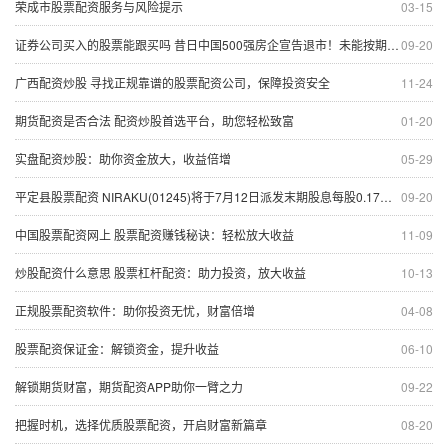
荣成市股票配资服务与风险提示
03-15
证券公司买入的股票能跟买吗 昔日中国500强房企宣告退市！未能按期支付债务累计逾百亿元
09-20
广西配资炒股 寻找正规靠谱的股票配资公司，保障投资安全
11-24
期货配资是否合法 配资炒股首选平台，助您轻松致富
01-20
实盘配资炒股：助你资金放大，收益倍增
05-29
平定县股票配资 NIRAKU(01245)将于7月12日派发末期股息每股0.17日元
09-20
中国股票配资网上 股票配资赚钱秘诀：轻松放大收益
11-09
炒股配资什么意思 股票杠杆配资：助力投资，放大收益
10-13
正规股票配资软件：助你投资无忧，财富倍增
04-08
股票配资保证金：解锁资金，提升收益
06-10
解锁期货财富，期货配资APP助你一臂之力
09-22
把握时机，选择优质股票配资，开启财富新篇章
08-20