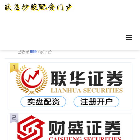
正规配资平台排行
更多
已收录
999
+家平台