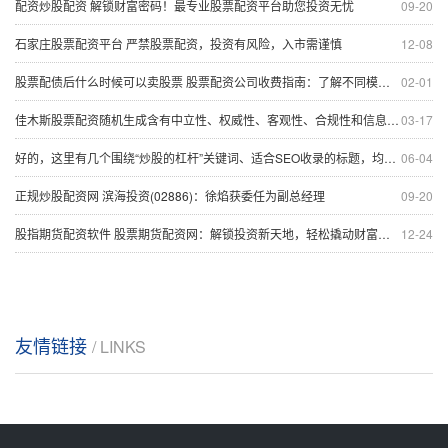
配资炒股配资 解锁财富密码！最专业股票配资平台助您投资无忧
09-20
石家庄股票配资平台 严禁股票配资，投资有风险，入市需谨慎
12-08
股票配债后什么时候可以卖股票 股票配资公司收费指南：了解不同模式下的成本
02-01
佳木斯股票配资随机生成含有中立性、权威性、客观性、合规性和信息实用性适合网站发布不超30字的标题
03-17
好的，这里有几个围绕“炒股的杠杆”关键词、适合SEO收录的标题，均在以内：
06-04
正规炒股配资网 滨海投资(02886)：徐焰获委任为副总经理
09-20
股指期货配资软件 股票期货配资网：解锁投资新天地，轻松撬动财富杠杆
12-24
友情链接
/ LINKS