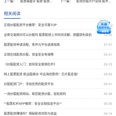
上一篇：
股票操盘手 股票 股票配资网：安全可靠的配资平台，助力您的投资之路
下一篇：
配资炒股开户官网 股市配资指南：如何合理配资，稳健获利
相关阅读
正规炒股配资平台推荐：安全可靠TOP
06-22
证券交易顾问可以炒股吗 股票配债上市时间详解：把握获利良机
12-02
股票配资申请流程、条件与平台选择指南
07-01
正规在线配资炒股，资金安全有保障
04-21
《炒股配资入门：如何安全使用杠杆》
03-15
网上股票配资 航运股跳水 中远海控跌停！芯片股走强！
09-20
炒股配资门户：寻找优秀的配资平台
03-31
一流炒股配资网站，助您配资炒股，轻松获利
05-09
**股票杠杆APP推荐：安全合规低息平台**
05-05
股票配资赚钱吗？揭秘配资风险与收益
04-14