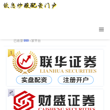
正规配资平台排行
更多
已收录
999
+家平台