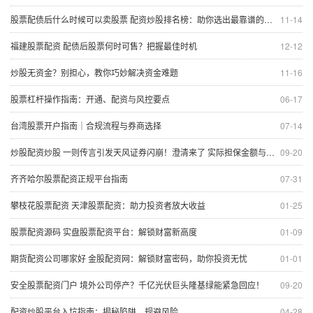
股票配债后什么时候可以卖股票 配资炒股排名榜：助你选出最靠谱的平台
11-14
福建股票配资 配债后股票何时可售？把握最佳时机
12-12
炒股无资金？别担心，教你巧妙解决资金难题
11-16
股票杠杆操作指南：开通、配资与风控要点
06-17
台湾股票开户指南｜合规流程与券商选择
07-14
炒股配资炒股 一则传言引发天风证券闪崩！澄清来了 实际担保金额与传闻相差甚远
09-20
齐齐哈尔股票配资正规平台指南
07-31
攀枝花股票配资 天津股票配资：助力投资者放大收益
01-25
股票配资源码 实盘股票配资平台：解锁财富新高度
01-09
期货配资公司哪家好 金股配资网：解锁财富密码，助你投资无忧
01-01
安全股票配资门户 境外公司停产？千亿光伏巨头隆基绿能紧急回应！
09-20
配资炒股平台入坑指南：揭秘陷阱，规避风险
04-28