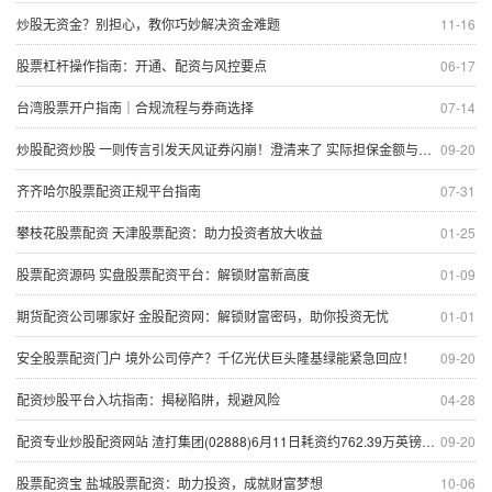
炒股无资金？别担心，教你巧妙解决资金难题
11-16
股票杠杆操作指南：开通、配资与风控要点
06-17
台湾股票开户指南｜合规流程与券商选择
07-14
炒股配资炒股 一则传言引发天风证券闪崩！澄清来了 实际担保金额与传闻相差甚远
09-20
齐齐哈尔股票配资正规平台指南
07-31
攀枝花股票配资 天津股票配资：助力投资者放大收益
01-25
股票配资源码 实盘股票配资平台：解锁财富新高度
01-09
期货配资公司哪家好 金股配资网：解锁财富密码，助你投资无忧
01-01
安全股票配资门户 境外公司停产？千亿光伏巨头隆基绿能紧急回应！
09-20
配资炒股平台入坑指南：揭秘陷阱，规避风险
04-28
配资专业炒股配资网站 渣打集团(02888)6月11日耗资约762.39万英镑回购约104.06万股
09-20
股票配资宝 盐城股票配资：助力投资，成就财富梦想
10-06