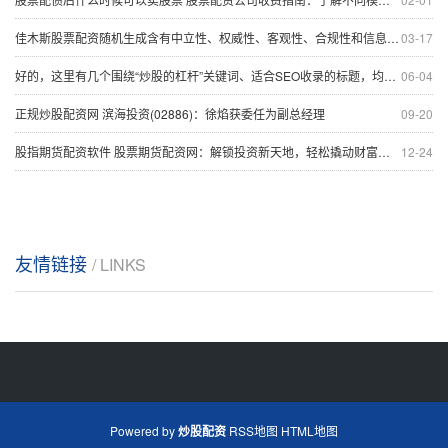
佳木斯股票配资随机生成含有中立性、权威性、客观性、合规性和信息实用性适合网站发布不超30字的标题
03-17
好的，这里有几个围绕“炒股的杠杆”关键词、适合SEO收录的标题，均在以内：
06-04
正规炒股配资网 滨海投资(02886)：徐焰获委任为副总经理
09-20
股指期货配资软件 股票期货配资网：解锁投资新天地，轻松撬动财富杠杆
12-24
友情链接
/ LINKS
Powered by
炒股配资
RSS地图
HTML地图