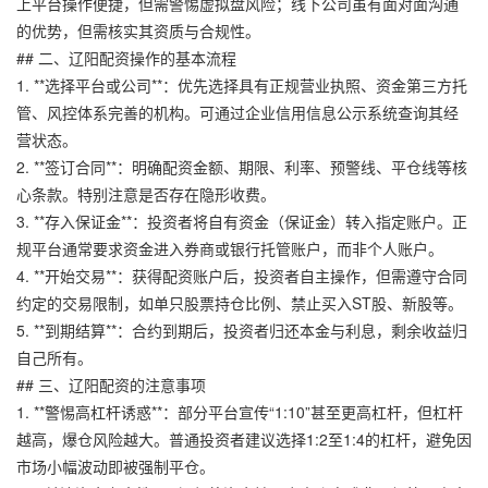
上平台操作便捷，但需警惕虚拟盘风险；线下公司虽有面对面沟通
的优势，但需核实其资质与合规性。
## 二、辽阳配资操作的基本流程
1. **选择平台或公司**：优先选择具有正规营业执照、资金第三方托
管、风控体系完善的机构。可通过企业信用信息公示系统查询其经
营状态。
2. **签订合同**：明确配资金额、期限、利率、预警线、平仓线等核
心条款。特别注意是否存在隐形收费。
3. **存入保证金**：投资者将自有资金（保证金）转入指定账户。正
规平台通常要求资金进入券商或银行托管账户，而非个人账户。
4. **开始交易**：获得配资账户后，投资者自主操作，但需遵守合同
约定的交易限制，如单只股票持仓比例、禁止买入ST股、新股等。
5. **到期结算**：合约到期后，投资者归还本金与利息，剩余收益归
自己所有。
## 三、辽阳配资的注意事项
1. **警惕高杠杆诱惑**：部分平台宣传“1:10”甚至更高杠杆，但杠杆
越高，爆仓风险越大。普通投资者建议选择1:2至1:4的杠杆，避免因
市场小幅波动即被强制平仓。