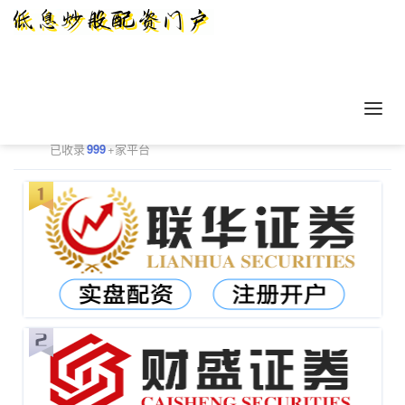
正规配资平台排行
更多
已收录
999
+家平台