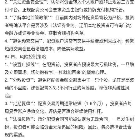
2. **关注资金安全性**：切勿将资金转入个人账户或非正规第三方支
付平台。正规配资公司会要求资金由银行或持牌支付机构托管。
3. **了解本地监管政策**：目前国内对场外配资监管较为严格，投资
者需确认平台是否涉及非法证券业务。辽阳本地投资者可咨询当地
金融办或证券业协会，获取合规机构名单。
4. **避免频繁交易**：配资账户通常有交易手续费或利息成本，频繁
短线交易会显著增加成本，降低实际收益。
## 四、风险控制策略
1. **设置止损线**：在配资前，投资者应预设最大亏损比例，一旦触
及立即离场。切勿抱有“扛一扛就能回来”的侥幸心理。
2. **分散投资**：避免将配资金额全部集中于一只个股，尤其是高波
动的小盘股。建议配置2-3只不同行业的蓝筹股，降低非系统性风
险。
3. **定期复盘**：配资交易周期通常较短（1-6个月），投资者应每
周复盘账户净值变化，评估是否适合继续使用杠杆。
4. **法律风险**：场外配资合同可能被认定为无效合同，一旦发生纠
纷，投资者可能面临资金无法追回的风险。因此，务必选择合法合
规的渠道。