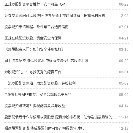
正规炒股配资平台推荐：安全可靠TOP
06-22
证券交易顾问可以炒股吗 股票配债上市时间详解：把握获利良机
12-02
股票配资申请流程、条件与平台选择指南
07-01
正规在线配资炒股，资金安全有保障
04-21
《炒股配资入门：如何安全使用杠杆》
03-15
网上股票配资 航运股跳水 中远海控跌停！芯片股走强！
09-20
炒股配资门户：寻找优秀的配资平台
03-31
一流炒股配资网站，助您配资炒股，轻松获利
05-09
**股票杠杆APP推荐：安全合规低息平台**
05-05
股票配资赚钱吗？揭秘配资风险与收益
04-14
股票配债后什么时候可以卖股票 配资炒股排名榜：助你选出最靠谱的平台
11-14
福建股票配资 配债后股票何时可售？把握最佳时机
12-12