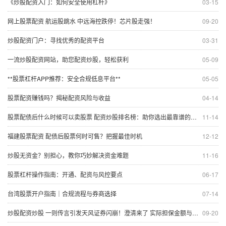
《炒股配资入门：如何安全使用杠杆》
03-15
网上股票配资 航运股跳水 中远海控跌停！芯片股走强！
09-20
炒股配资门户：寻找优秀的配资平台
03-31
一流炒股配资网站，助您配资炒股，轻松获利
05-09
**股票杠杆APP推荐：安全合规低息平台**
05-05
股票配资赚钱吗？揭秘配资风险与收益
04-14
股票配债后什么时候可以卖股票 配资炒股排名榜：助你选出最靠谱的平台
11-14
福建股票配资 配债后股票何时可售？把握最佳时机
12-12
炒股无资金？别担心，教你巧妙解决资金难题
11-16
股票杠杆操作指南：开通、配资与风控要点
06-17
台湾股票开户指南｜合规流程与券商选择
07-14
炒股配资炒股 一则传言引发天风证券闪崩！澄清来了 实际担保金额与传闻相差甚远
09-20