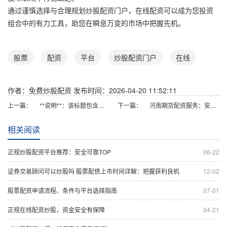
通过谨慎选择与合理规划炒股配资门户，在线配资可以成为您投资
组合中的有力工具，助您在瞬息万变的市场中把握先机。
股票
配资
平台
炒股配资门户
在线
作者：免费炒股配资
发布时间：2026-04-20 11:52:11
上一篇：
**说明**：该标题包含核心关键词“股票配资的流程”，结构清晰，能明确满足用户搜索需求。“详解”和“全步骤指南”等词具有吸引力且符合百度收录规范，长度控制在以内，有利于搜索排名和用户点击。
下一篇：
河南期货配资服务：安全合规的杠杆交易解决方案
相关阅读
正规炒股配资平台推荐：安全可靠TOP
06-22
证券交易顾问可以炒股吗 股票配债上市时间详解：把握获利良机
12-02
股票配资申请流程、条件与平台选择指南
07-01
正规在线配资炒股，资金安全有保障
04-21