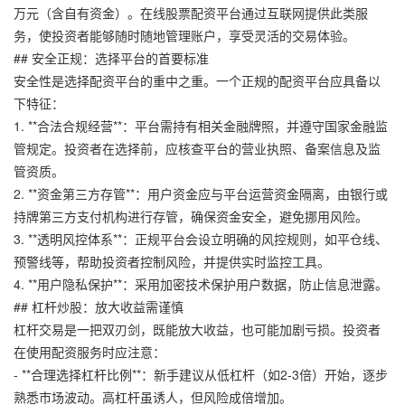
万元（含自有资金）。在线股票配资平台通过互联网提供此类服
务，使投资者能够随时随地管理账户，享受灵活的交易体验。
## 安全正规：选择平台的首要标准
安全性是选择配资平台的重中之重。一个正规的配资平台应具备以
下特征：
1. **合法合规经营**：平台需持有相关金融牌照，并遵守国家金融监
管规定。投资者在选择前，应核查平台的营业执照、备案信息及监
管资质。
2. **资金第三方存管**：用户资金应与平台运营资金隔离，由银行或
持牌第三方支付机构进行存管，确保资金安全，避免挪用风险。
3. **透明风控体系**：正规平台会设立明确的风控规则，如平仓线、
预警线等，帮助投资者控制风险，并提供实时监控工具。
4. **用户隐私保护**：采用加密技术保护用户数据，防止信息泄露。
## 杠杆炒股：放大收益需谨慎
杠杆交易是一把双刃剑，既能放大收益，也可能加剧亏损。投资者
在使用配资服务时应注意：
- **合理选择杠杆比例**：新手建议从低杠杆（如2-3倍）开始，逐步
熟悉市场波动。高杠杆虽诱人，但风险成倍增加。