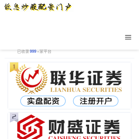
正规配资平台排行
更多
已收录
999
+家平台