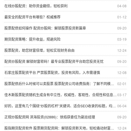
在线炒股配资：助你资金翻倍，轻松获利
04-08
最安全的配资平台有哪些？权威推荐
01-12
股票配债如何操作 配资炒股网：解锁股票投资新篇章
09-20
期货配资策略：提升收益，规避风险
03-19
股票配资，助您财富倍增，轻松实现财务自由
12-24
配资炒股配资 解锁财富密码！最专业股票配资平台助您投资无忧
09-20
石家庄股票配资平台 严禁股票配资，投资有风险，入市需谨慎
12-08
股票配债后什么时候可以卖股票 股票配资公司收费指南：了解不同模式下的成本
02-01
佳木斯股票配资随机生成含有中立性、权威性、客观性、合规性和信息实用性适合网站发布不超30字的标题
03-17
好的，这里有几个围绕“炒股的杠杆”关键词、适合SEO收录的标题，均在以内：
06-04
正规炒股配资网 滨海投资(02886)：徐焰获委任为副总经理
09-20
股指期货配资软件 股票期货配资网：解锁投资新天地，轻松撬动财富杠杆
12-24