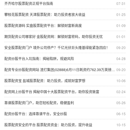
齐齐哈尔股票配资正规平台指南
07-31
攀枝花股票配资 天津股票配资：助力投资者放大收益
01-25
股票配资源码 实盘股票配资平台：解锁财富新高度
01-09
期货配资公司哪家好 金股配资网：解锁财富密码，助你投资无忧
01-01
安全股票配资门户 境外公司停产？千亿光伏巨头隆基绿能紧急回应！
09-20
配资炒股平台入坑指南：揭秘陷阱，规避风险
04-28
配资专业炒股配资网站 渣打集团(02888)6月11日耗资约762.39万英镑回购约104.06万股
09-20
股票配资宝 盐城股票配资：助力投资，成就财富梦想
10-06
配资网上炒股平台 揭秘中国十大股票配资平台，助你投资致富
02-24
靠谱股票配资门户，助您轻松配资，稳健盈利
05-26
配资炒股平台：选择靠谱平台，安全炒股
06-15
股票配资安全的平台 股票配资资金：助力投资，提升收益
10-15