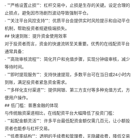
- **严格设置止损**：杠杆交易中，止损是生存的关键。设定合理的
止损点，避免因市场剧烈波动导致强制平仓。
- **关注平台风控支持**：优质平台会提供实时风险提示和自动平仓
机制，帮助投资者规避极端损失。
## 快速到账：提升资金使用效率
对于投资者而言，资金的快速流转至关重要。优秀的在线配资平台
通常具备：
- **高效审核流程**：简化开户和充值步骤，实现分钟级审核，减少
等待时间。
- **即时提现服务**：支持快速提现，多数平台可在当日或24小时内
到账，满足投资者紧急资金需求。
- **多样化支付渠道**：提供网银、第三方支付等多种充值方式，方
便用户操作。
## 低门槛：普惠金融的体现
与传统融资渠道相比，在线配资平台大幅降低了投资门槛：
- **起配金额灵活**：许多平台最低配资金额仅需几百元，让小额投
资者也能参与杠杆交易。
- **低费率结构**：透明的手续费和管理费，无隐藏收费，降低交易