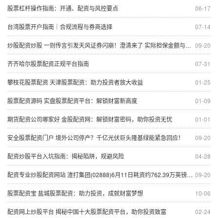
股票杠杆操作指南：开通、配资与风控要点
06-17
台湾股票开户指南｜合规流程与券商选择
07-14
炒股配资炒股 一则传言引发天风证券闪崩！澄清来了 实际担保金额与传闻相差甚远
09-20
齐齐哈尔股票配资正规平台指南
07-31
攀枝花股票配资 天津股票配资：助力投资者放大收益
01-25
股票配资源码 实盘股票配资平台：解锁财富新高度
01-09
期货配资公司哪家好 金股配资网：解锁财富密码，助你投资无忧
01-01
安全股票配资门户 境外公司停产？千亿光伏巨头隆基绿能紧急回应！
09-20
配资炒股平台入坑指南：揭秘陷阱，规避风险
04-28
配资专业炒股配资网站 渣打集团(02888)6月11日耗资约762.39万英镑回购约104.06万股
09-20
股票配资宝 盐城股票配资：助力投资，成就财富梦想
10-06
配资网上炒股平台 揭秘中国十大股票配资平台，助你投资致富
02-24