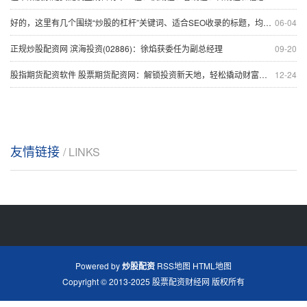
好的，这里有几个围绕“炒股的杠杆”关键词、适合SEO收录的标题，均在以内：
06-04
正规炒股配资网 滨海投资(02886)：徐焰获委任为副总经理
09-20
股指期货配资软件 股票期货配资网：解锁投资新天地，轻松撬动财富杠杆
12-24
友情链接
/ LINKS
Powered by
炒股配资
RSS地图
HTML地图
Copyright
© 2013-2025
股票配资财经网
版权所有