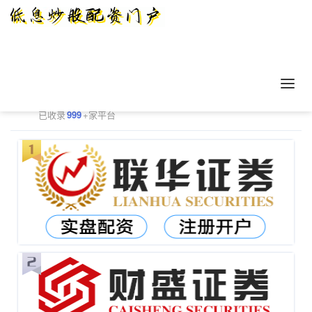
正规配资平台排行
更多
已收录
999
+家平台