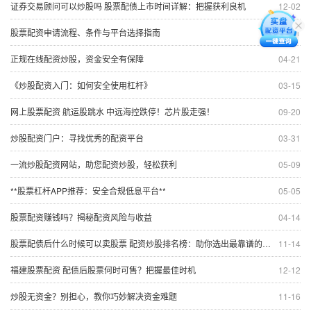
证券交易顾问可以炒股吗 股票配债上市时间详解：把握获利良机
12-02
股票配资申请流程、条件与平台选择指南
07-01
正规在线配资炒股，资金安全有保障
04-21
《炒股配资入门：如何安全使用杠杆》
03-15
网上股票配资 航运股跳水 中远海控跌停！芯片股走强！
09-20
炒股配资门户：寻找优秀的配资平台
03-31
一流炒股配资网站，助您配资炒股，轻松获利
05-09
**股票杠杆APP推荐：安全合规低息平台**
05-05
股票配资赚钱吗？揭秘配资风险与收益
04-14
股票配债后什么时候可以卖股票 配资炒股排名榜：助你选出最靠谱的平台
11-14
福建股票配资 配债后股票何时可售？把握最佳时机
12-12
炒股无资金？别担心，教你巧妙解决资金难题
11-16