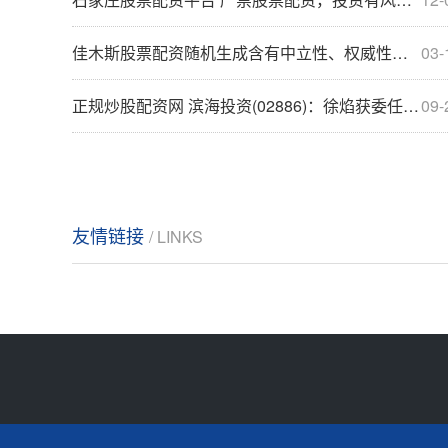
佳木斯股票配资随机生成含有中立性、权威性、客观性、合规性和信息实用性适合网站发布不超30字的标题
03-
正规炒股配资网 滨海投资(02886)：徐焰获委任为副总经理
09-
友情链接
/ LINKS