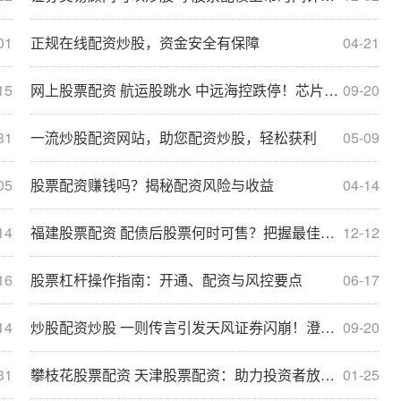
01
正规在线配资炒股，资金安全有保障
04-21
15
网上股票配资 航运股跳水 中远海控跌停！芯片股走强！
09-20
31
一流炒股配资网站，助您配资炒股，轻松获利
05-09
05
股票配资赚钱吗？揭秘配资风险与收益
04-14
14
福建股票配资 配债后股票何时可售？把握最佳时机
12-12
16
股票杠杆操作指南：开通、配资与风控要点
06-17
14
炒股配资炒股 一则传言引发天风证券闪崩！澄清来了 实际担保金额与传闻相差甚远
09-20
31
攀枝花股票配资 天津股票配资：助力投资者放大收益
01-25