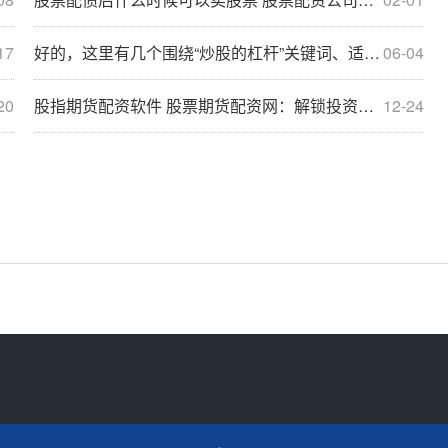
17
好的，这里有几个围绕“炒股的杠杆”关键词、适合SEO收录的标题，均在以内：
06-04
20
股指期货配资软件 股票期货配资网：解锁投资新天地，轻松撬动财富杠杆
12-24