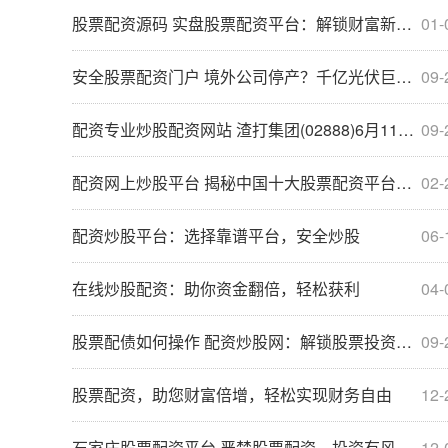
股票配资源码 实盘股票配资平台：解锁财富新高度
01-
安全股票配资门户 境外公司停产？千亿光伏巨头隆基绿能紧急回应！
09-
配资专业炒股配资网站 渣打集团(02888)6月11日耗资约762.39万英镑回购约104.06万股
09-
配资网上炒股平台 揭秘中国十大股票配资平台，助你投资致富
02-
配资炒股平台：选择靠谱平台，安全炒股
06-
在线炒股配资：助你资金翻倍，轻松获利
04-
股票配债如何操作 配资炒股网：解锁股票投资新篇章
09-
股票配资，助您财富倍增，轻松实现财务自由
12-
石家庄股票配资平台 严禁股票配资，投资有风险，入市需谨慎
12-