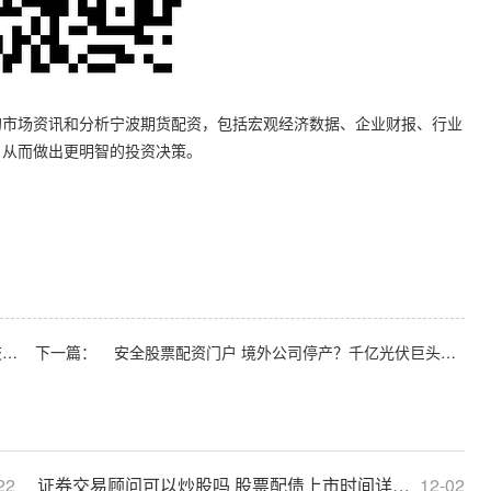
的市场资讯和分析宁波期货配资，包括宏观经济数据、企业财报、行业
，从而做出更明智的投资决策。
荆门股票配资 美国将3家中企列入实体清单，外交部：打着人权幌子对中企实施非法制裁
下一篇：
安全股票配资门户 境外公司停产？千亿光伏巨头隆基绿能紧急回应！
22
证券交易顾问可以炒股吗 股票配债上市时间详解：把握获利良机
12-02