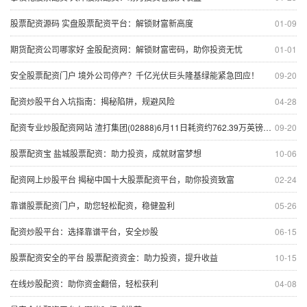
股票配资源码 实盘股票配资平台：解锁财富新高度
01-09
期货配资公司哪家好 金股配资网：解锁财富密码，助你投资无忧
01-01
安全股票配资门户 境外公司停产？千亿光伏巨头隆基绿能紧急回应！
09-20
配资炒股平台入坑指南：揭秘陷阱，规避风险
04-28
配资专业炒股配资网站 渣打集团(02888)6月11日耗资约762.39万英镑回购约104.06万股
09-20
股票配资宝 盐城股票配资：助力投资，成就财富梦想
10-06
配资网上炒股平台 揭秘中国十大股票配资平台，助你投资致富
02-24
靠谱股票配资门户，助您轻松配资，稳健盈利
05-26
配资炒股平台：选择靠谱平台，安全炒股
06-15
股票配资安全的平台 股票配资资金：助力投资，提升收益
10-15
在线炒股配资：助你资金翻倍，轻松获利
04-08