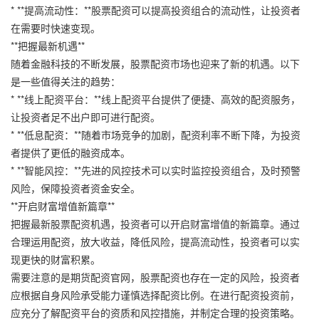
* **提高流动性：**股票配资可以提高投资组合的流动性，让投资者
在需要时快速变现。
**把握最新机遇**
随着金融科技的不断发展，股票配资市场也迎来了新的机遇。以下
是一些值得关注的趋势：
* **线上配资平台：**线上配资平台提供了便捷、高效的配资服务，
让投资者足不出户即可进行配资。
* **低息配资：**随着市场竞争的加剧，配资利率不断下降，为投资
者提供了更低的融资成本。
* **智能风控：**先进的风控技术可以实时监控投资组合，及时预警
风险，保障投资者资金安全。
**开启财富增值新篇章**
把握最新股票配资机遇，投资者可以开启财富增值的新篇章。通过
合理运用配资，放大收益，降低风险，提高流动性，投资者可以实
现更快的财富积累。
需要注意的是期货配资官网，股票配资也存在一定的风险，投资者
应根据自身风险承受能力谨慎选择配资比例。在进行配资投资前，
应充分了解配资平台的资质和风控措施，并制定合理的投资策略。