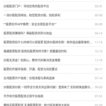
炒股配资门户：寻找优秀的配资平台
03-31
一流炒股配资网站，助您配资炒股，轻松获利
05-09
**股票杠杆APP推荐：安全合规低息平台**
05-05
股票配资赚钱吗？揭秘配资风险与收益
04-14
股票配债后什么时候可以卖股票 配资炒股排名榜：助你选出最靠谱的平台
11-14
福建股票配资 配债后股票何时可售？把握最佳时机
12-12
炒股无资金？别担心，教你巧妙解决资金难题
11-16
股票杠杆操作指南：开通、配资与风控要点
06-17
台湾股票开户指南｜合规流程与券商选择
07-14
炒股配资炒股 一则传言引发天风证券闪崩！澄清来了 实际担保金额与传闻相差甚远
09-20
齐齐哈尔股票配资正规平台指南
07-31
攀枝花股票配资 天津股票配资：助力投资者放大收益
01-25