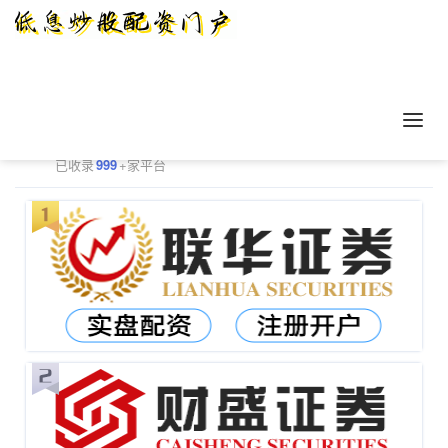
正规配资平台排行
更多
已收录
999
+家平台