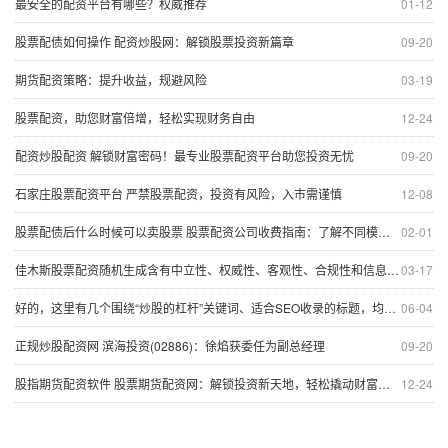
最安全的配资平台有哪些？权威推荐
01-12
股票配债如何操作 配资炒股网：解锁股票投资新篇章
09-20
期货配资策略：提升收益，规避风险
03-19
股票配资，助您财富倍增，轻松实现财务自由
12-24
配资炒股配资 解锁财富密码！最专业股票配资平台助您投资无忧
09-20
石家庄股票配资平台 严禁股票配资，投资有风险，入市需谨慎
12-08
股票配债后什么时候可以卖股票 股票配资公司收费指南：了解不同模式下的成本
02-01
佳木斯股票配资随机生成含有中立性、权威性、客观性、合规性和信息实用性适合网站发布不超30字的标题
03-17
好的，这里有几个围绕“炒股的杠杆”关键词、适合SEO收录的标题，均在以内：
06-04
正规炒股配资网 滨海投资(02886)：徐焰获委任为副总经理
09-20
股指期货配资软件 股票期货配资网：解锁投资新天地，轻松撬动财富杠杆
12-24