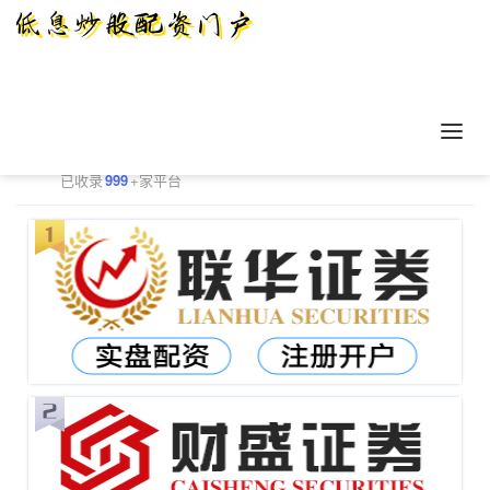
正规配资平台排行
更多
已收录
999
+家平台