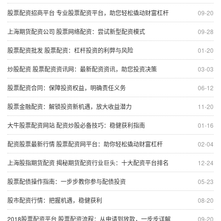
股票配资招商平台 专业股票配资平台，助您轻松撬动财富杠杆
09-20
上海期货配资公司 股票网络配资：尝试新型配资模式
09-28
股票配资批发 股票配资：杠杆投资的利弊与风险
01-20
炒股配资 股票配资资讯网：最新配资资讯，助您投资决策
03-03
股票配资合同：保障投资权益，明确责任义务
06-12
股票金融配资：解锁投资新机遇，放大收益潜力
11-20
大牛股票配资网站 配资炒股必备技巧：稳健获利指南
01-16
配资股票最新行情 股票配资网平台：助你轻松撬动财富杠杆
02-04
上海股指期货配资 揭秘期货配资行业巨头：十大配资平台排名
12-24
股票配债操作指南：一步步教你参与配债投资
05-23
股市配资行情：把握机遇，稳健获利
08-20
2018股票配资平台 股票配资流程：从申请到放款，一步步详解
09-20