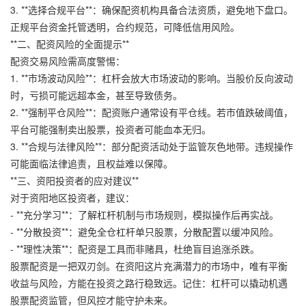
3. **选择合规平台**：确保配资机构具备合法资质，避免地下盘口。
正规平台资金托管透明，合约规范，可降低信用风险。
**二、配资风险的全面提示**
配资交易风险需高度警惕：
1. **市场波动风险**：杠杆会放大市场波动的影响。当股价反向波动
时，亏损可能远超本金，甚至导致债务。
2. **强制平仓风险**：配资账户通常设有平仓线。若市值跌破阈值，
平台可能强制卖出股票，投资者可能血本无归。
3. **合规与法律风险**：部分配资活动处于监管灰色地带。违规操作
可能面临法律追责，且权益难以保障。
**三、资阳投资者的应对建议**
对于资阳地区投资者，建议：
- **充分学习**：了解杠杆机制与市场规则，模拟操作后再实战。
- **分散投资**：避免全仓杠杆单只股票，分散配置以缓冲风险。
- **理性决策**：配资是工具而非赌具，杜绝盲目追涨杀跌。
股票配资是一把双刃剑。在资阳这片充满潜力的市场中，唯有平衡
收益与风险，方能在投资之路行稳致远。记住：杠杆可以撬动机遇
股票配资监管，但风控才能守护未来。